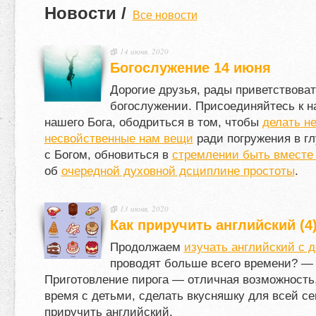
Новости /
Все новости
14 июня, 2020
Богослужение 14 июня
Дорогие друзья, рады приветствоват
богослужении. Присоединяйтесь к н
нашего Бога, ободриться в том, чтобы
делать н
несвойственные нам вещи
ради погружения в г
с Богом, обновиться в
стремлении быть вместе 
об
очередной духовной дсциплине простоты
.
13 июня, 2020
Как приручить английский (4
Продолжаем
изучать английский с 
проводят больше всего времени? — 
Приготовление пирога — отличная возможность
время с детьми, сделать вкусняшку для всей се
приручить английский.