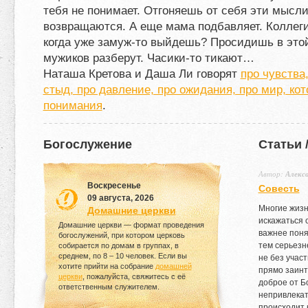
тебя не понимает. Отгоняешь от себя эти мысли
возвращаются. А еще мама подбавляет. Коллеги
когда уже замуж-​то выйдешь? Просидишь в этой
мужиков разберут. Часики-​то тикают…
Наташа Кретова и Даша Ли говорят
про чувства,
стыд, про давление, про ожидания, про мир, ко
понимания
.
Богослужение
Статьи 
Автор:
Алекс
Воскресенье
Совесть
09 августа, 2026
Многие жизн
Домашние церкви
искажаться 
Домашние церкви — формат проведения
важнее поня
богослужений, при котором церковь
тем серьезн
собирается по домам в группах, в
среднем, по
8
–
10
человек. Если вы
не без участ
хотите прийти на собрание
домашней
прямо заинт
церкви
, пожалуйста, свяжитесь с её
доброе от Б
ответственным служителем.
непривлекат
происходит к