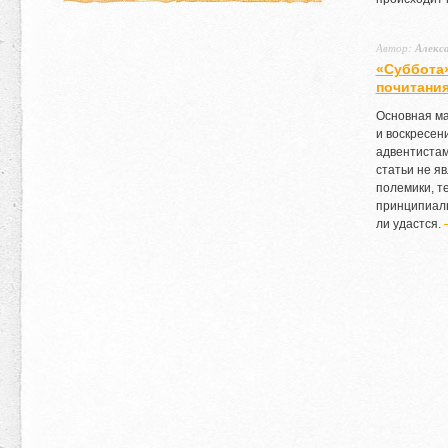
Автор:
Алекс
«Суббота»
почитания
Основная ма
и воскресен
адвентистам
статьи не я
полемики, те
принципиаль
ли удастся.