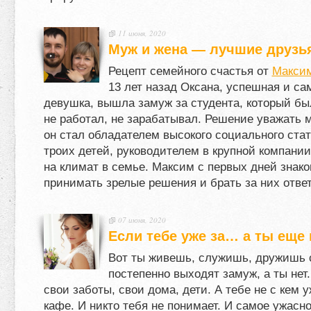
11 июня, 2020
Муж и жена — лучшие друзь
Рецепт семейного счастья от
Максим
13
лет назад Оксана, успешная и са
девушка, вышла замуж за студента, который б
не работал, не зарабатывал. Решение уважать м
он стал обладателем высокого социального стат
троих детей, руководителем в крупной компании
на климат в семье. Максим с первых дней знак
принимать зрелые решения и брать за них отве
07 июня, 2020
Если тебе уже за… а ты еще
Вот ты живешь, служишь, дружишь с
постепенно выходят замуж, а ты нет
свои заботы, свои дома, дети. А тебе не с кем у
кафе. И никто тебя не понимает. И самое ужасное