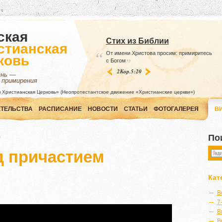
ская
Стих из Библии
стианская
“
От имени Христова просим: примиритесь
ковь
”
с Богом
2Кор.5:20
знь —
 примирения
 Христианская Церковь» (Неопротестантское движение «Христианские церкви»)
ТЕЛЬСТВА
РАСПИСАНИЕ
НОВОСТИ
СТАТЬИ
ФОТОГАЛЕРЕЯ
В
По
м
д причастием
Кат
В
7
В
В