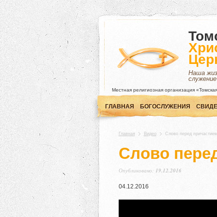
Том
Хри
Цер
Наша жи
служение
Местная религиозная организация «Томская
ГЛАВНАЯ
БОГОСЛУЖЕНИЯ
СВИДЕ
Главная
Видео
Слово перед причастие
Слово пере
Опубликовано:
19.12.2016
04
.
12
.
2016