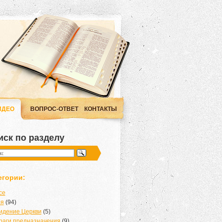
ИДЕО
ВОПРОС-ОТВЕТ
КОНТАКТЫ
иск по разделу
егории:
се
-я
(94)
идение Церкви
(5)
раги предназначения
(9)