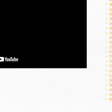
Ж
К
Л
Л
Л
М
Н
п
О
П
П
П
П
П
С
С
Т
Т
У
У
Ф