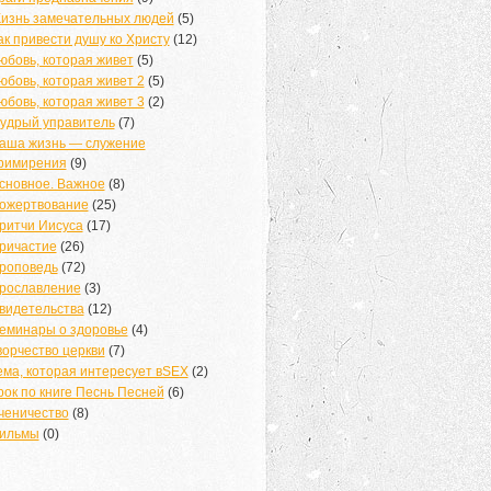
изнь замечательных людей
(5)
ак привести душу ко Христу
(12)
юбовь, которая живет
(5)
юбовь, которая живет 2
(5)
юбовь, которая живет 3
(2)
удрый управитель
(7)
аша жизнь — служение
римирения
(9)
сновное. Важное
(8)
ожертвование
(25)
ритчи Иисуса
(17)
ричастие
(26)
роповедь
(72)
рославление
(3)
видетельства
(12)
еминары о здоровье
(4)
ворчество церкви
(7)
ема, которая интересует вSEX
(2)
рок по книге Песнь Песней
(6)
ченичество
(8)
ильмы
(0)