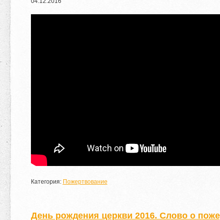
04
.
12
.
2016
Категория:
Пожертвование
День рождения церкви 2016. Слово о пож