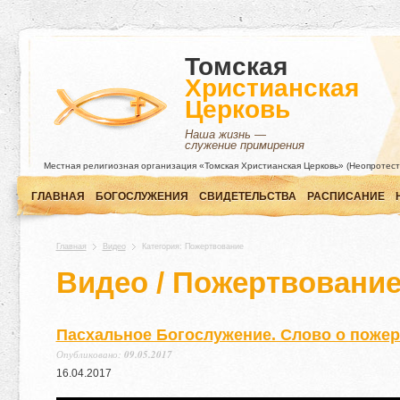
Томская
Христианская
Церковь
Наша жизнь —
служение примирения
Местная религиозная организация «Томская Христианская Церковь» (Неопротест
ГЛАВНАЯ
БОГОСЛУЖЕНИЯ
СВИДЕТЕЛЬСТВА
РАСПИСАНИЕ
Главная
Видео
Категория: Пожертвование
Видео / Пожертвовани
Пасхальное Богослужение. Слово о поже
Опубликовано:
09.05.2017
16
.
04
.
2017