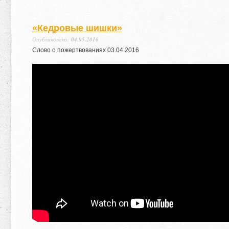
«Кедровые шишки»
Опубликовано:
04.05.2016
Слово о пожертвованиях
03
.
04
.
2016