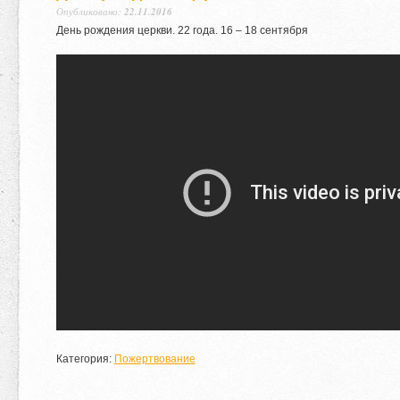
Опубликовано:
22.11.2016
День рождения церкви.
22
года.
16
–
18
сентября
Категория:
Пожертвование