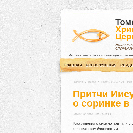
Том
Хри
Цер
Наша жи
служение
Местная религиозная организация «Томская
ГЛАВНАЯ
БОГОСЛУЖЕНИЯ
СВИДЕ
Главная
Видео
Притчи Иисуса 21. Притч
Притчи Иису
о соринке в 
Опубликовано:
20.02.2016
Рассуждения о смысле притчи и ег
христианском благочестии.