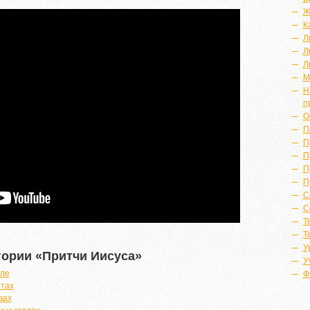
Ж
К
Л
Л
Л
М
Н
п
О
П
П
П
П
П
С
С
Т
Т
У
гории «Притчи Иисуса»
У
еле
Ф
нтах
вах