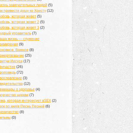
изнь замечательных людей
(5)
ак привести душу ко Христу
(12)
юбовь, которая живет
(5)
юбовь, которая живет 2
(5)
юбовь, которая живет 3
(2)
удрый управитель
(7)
аша жизнь — служение
римирения
(9)
сновное. Важное
(8)
ожертвование
(25)
ритчи Иисуса
(17)
ричастие
(26)
роповедь
(72)
рославление
(3)
видетельства
(12)
еминары о здоровье
(4)
ворчество церкви
(7)
ема, которая интересует вSEX
(2)
рок по книге Песнь Песней
(6)
ченичество
(8)
ильмы
(0)