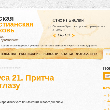
ская
Стих из Библии
стианская
“
От имени Христова просим: примиритесь
ковь
”
с Богом
2Кор.5:20
знь —
 примирения
 Христианская Церковь» (Неопротестантское движение «Христианские церкви»)
ТЕЛЬСТВА
РАСПИСАНИЕ
НОВОСТИ
СТАТЬИ
ФОТОГАЛЕРЕЯ
В
По
а о соринке в глазу
са 21. Притча
глазу
Кат
В
7
о практического приложения в повседневном
В
В