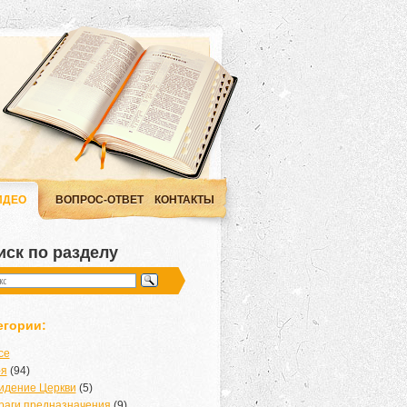
ИДЕО
ВОПРОС-ОТВЕТ
КОНТАКТЫ
иск по разделу
егории:
се
-я
(94)
идение Церкви
(5)
раги предназначения
(9)